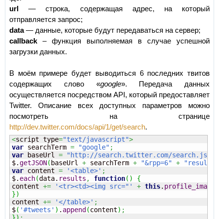
url
— строка, содержащая адрес, на который
отправляется запрос;
data
— данные, которые будут передаваться на сервер;
callback
– функция выполняемая в случае успешной
загрузки данных.
В моём примере будет выводиться 6 последних твитов
содержащих слово «
google
». Передача данных
осуществляется посредством API, который предоставляет
Twitter. Описание всех доступных параметров можно
посмотреть на странице
http://dev.twitter.com/docs/api/1/get/search
.
<
script type
=
"text/javascript"
>
var
 searchTerm 
=
"google"
;
var
 baseUrl 
=
"http://search.twitter.com/search.json?
$.
getJSON
(
baseUrl 
+
 searchTerm 
+
"&rpp=6"
+
"result_t
var
 content 
=
'<table>'
;
$.
each
(
data.
results
,
function
(
)
{
content 
+=
'<tr><td><img src="'
+
this
.
profile_image_
}
)
content 
+=
'</table>'
;
$
(
'#tweets'
)
.
append
(
content
)
;
}
)
;