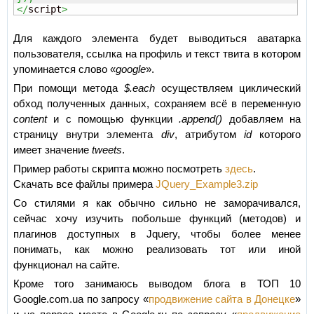
</
script
>
Для каждого элемента будет выводиться аватарка
пользователя, ссылка на профиль и текст твита в котором
упоминается слово «
google
».
При помощи метода
$.each
осуществляем циклический
обход полученных данных, сохраняем всё в переменную
content
и с помощью функции
.append()
добавляем на
страницу внутри элемента
div
, атрибутом
id
которого
имеет значение
tweets
.
Пример работы скрипта можно посмотреть
здесь
.
Скачать все файлы примера
JQuery_Example3.zip
Со стилями я как обычно сильно не заморачивался,
сейчас хочу изучить побольше функций (методов) и
плагинов доступных в Jquery, чтобы более менее
понимать, как можно реализовать тот или иной
функционал на сайте.
Кроме того занимаюсь выводом блога в ТОП 10
Google.com.ua по запросу «
продвижение сайта в Донецке
»