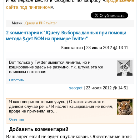
и на первое место в Google.ru по запросу «
продвижение
сайта под пингвином
».
Метки:
JQuery и PHP
,
twitter
2 комментария к "JQuery. Выборка данных при помощи
метода $.getJSON на примере Twitter"
Константин |
23 июля 2012 @ 13:11
Вот только у Twitter имеются лимиты, но и
кэширование здесь не разумно, т.к. штука эта уж
слишком потоковая.
Ответить
seogrot
|
23 июля 2012 @ 14:51
Я как говорится только учусь;) О каких лимитах в
данном случае речь? И насчёт кэширования не понял,
вроде не применял его…
Ответить
Добавить комментарий
Ваш адрес email не будет опубликован.
Обязательные поля