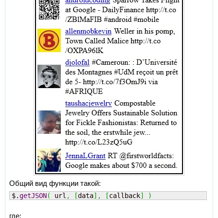
Общий вид функции такой:
$.
getJSON
(
 url
,
[
data
]
,
[
callback
]
)
где: