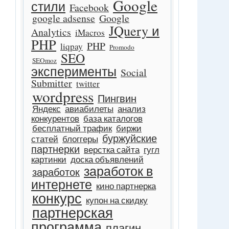
Google
стили
Facebook
google adsense
Google
JQuery и
Analytics
iMacros
PHP
PHP
liqpay
Promodo
SEO
SEOmoz
эксперименты
Social
Submitter
twitter
wordpress
Пингвин
Яндекс
авиабилеты
анализ
конкурентов
база каталогов
бесплатный трафик
биржи
буржуйские
статей
блоггеры
партнерки
верстка сайта
гугл
картинки
доска объявлений
заработок в
заработок
интернете
кино партнерка
конкурс
купон на скидку
партнерская
программа
плагин