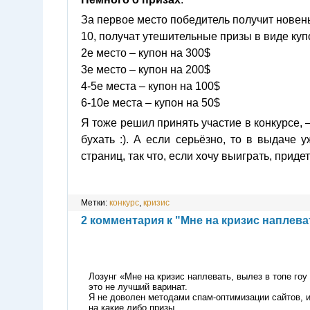
За первое место победитель получит новень
10, получат утешительные призы в виде куп
2е место – купон на 300$
3е место – купон на 200$
4-5е места – купон на 100$
6-10е места – купон на 50$
Я тоже решил принять участие в конкурсе, 
бухать :). А если серьёзно, то в выдаче
страниц, так что, если хочу выиграть, прид
Метки:
конкурс
,
кризис
2 комментария к "Мне на кризис наплеват
Лозунг «Мне на кризис наплевать, вылез в топе гоу
это не лучший варинат.
Я не доволен методами спам-оптимизации сайтов, 
на какие либо призы.