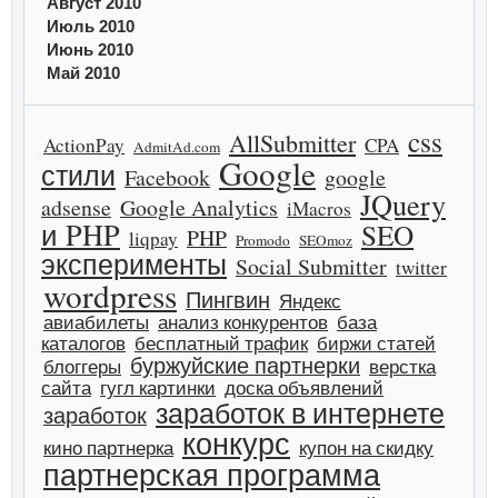
Август 2010
Июль 2010
Июнь 2010
Май 2010
css
AllSubmitter
ActionPay
CPA
AdmitAd.com
Google
стили
Facebook
google
JQuery
adsense
Google Analytics
iMacros
и PHP
SEO
PHP
liqpay
Promodo
SEOmoz
эксперименты
Social Submitter
twitter
wordpress
Пингвин
Яндекс
авиабилеты
анализ конкурентов
база
каталогов
бесплатный трафик
биржи статей
буржуйские партнерки
блоггеры
верстка
сайта
гугл картинки
доска объявлений
заработок в интернете
заработок
конкурс
кино партнерка
купон на скидку
партнерская программа