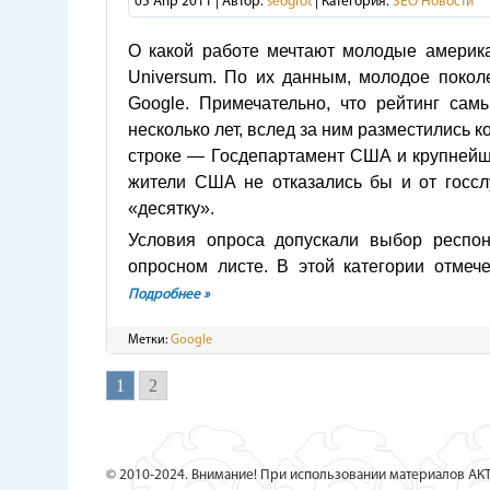
05 Апр 2011 | Автор:
seogrot
| Категория:
SEO Новости
О какой работе мечтают молодые америк
Universum. По их данным, молодое покол
Google. Примечательно, что рейтинг сам
несколько лет, вслед за ним разместились к
строке — Госдепартамент США и крупнейши
жители США не отказались бы и от госс
«десятку».
Условия опроса допускали выбор респон
опросном листе. В этой категории отмеч
Подробнее »
Метки:
Google
1
2
© 2010-2024. Внимание! При использовании материалов А