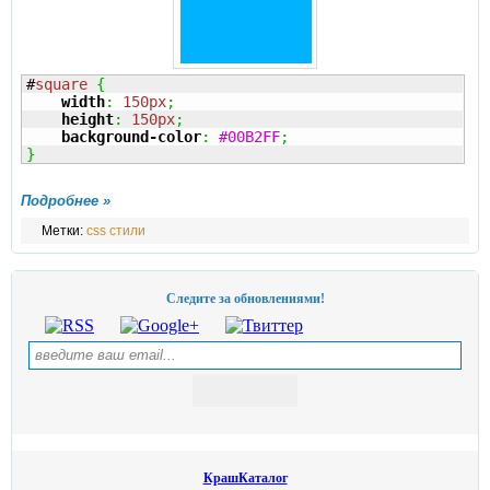
#
square
{
width
:
150px
;
height
:
150px
;
background-color
:
#00B2FF
;
}
Подробнее »
Метки:
css стили
Следите за обновлениями!
КрашКаталог