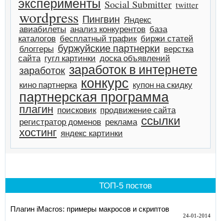
эксперименты
Social Submitter
twitter
wordpress
Пингвин
Яндекс
авиабилеты
анализ конкурентов
база
каталогов
бесплатный трафик
биржи статей
буржуйские партнерки
блоггеры
верстка
сайта
гугл картинки
доска объявлений
заработок в интернете
заработок
конкурс
кино партнерка
купон на скидку
партнерская программа
плагин
поисковик
продвижение сайта
ссылки
регистратор доменов
реклама
хостинг
яндекс картинки
ТОП-5 постов
Плагин iMacros: примеры макросов и скриптов
24-01-2014