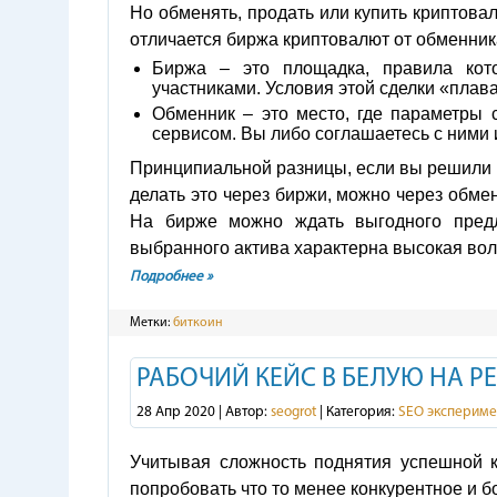
Но обменять, продать или купить криптова
отличается биржа криптовалют от обменни
Биржа – это площадка, правила кото
участниками. Условия этой сделки «плав
Обменник – это место, где параметры 
сервисом. Вы либо соглашаетесь с ними 
Принципиальной разницы, если вы решили з
делать это через биржи, можно через обме
На бирже можно ждать выгодного предл
выбранного актива характерна высокая вола
Подробнее »
Метки:
биткоин
РАБОЧИЙ КЕЙС В БЕЛУЮ НА Р
28 Апр 2020 | Автор:
seogrot
| Категория:
SEO эксперим
Учитывая сложность поднятия успешной 
попробовать что то менее конкурентное и б