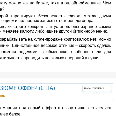
люту можно как на бирже, так и в онлайн-обменнике. Чем
ка?
рой гарантируют безопасность сделки между двумя
ающие» и полностью зависят от сторон договора.
сделки строго конкретны и установлены заранее самим
и меняете валюту, либо ищите другой биткоинобменник.
арабатывать на купле-продаже криптовалют, нет: можно
нники. Единственное весомое отличие – скорость сделок.
ожения неделями, в обменнике, особенно если для
тильность, проводить несколько операций в сутки.
ЕЗЮМЕ ОФФЕР (США)
комментариев:
0
енты
компании под серый оффер в essay нише, есть смысл
олее белое.