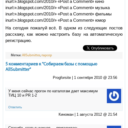
inurl:».blogspot.com/2010/» «Post a Comment» кино
inurl:».blogspot.com/2010/» «Post a Comment» музыка
inurl:».blogspot.com/2010/» «Post a Comment» фильмы
inurl:».blogspot.com/2010/» «Post a Comment» юмор
На сегодня пожалуй всё. В одном из следующих постов
расскажу, как можно настроить базу на автоматическую
регистрацию.
Метки:
AllSubmitter
,
парсер
5 комментариев к "Собираем базы с помощью
AllSubmitter"
Progforsite |
1 сентября 2010 @ 23:56
У меня сейчас прогон по каталогам дает максимум
ТИЦ 10 и PR 1-2
Ответить
Киноман |
1 августа 2012 @ 21:54
Спасибо, статья нужная — пригодилась.