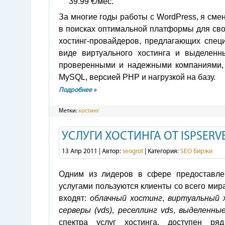
39.99 €/мес.
За многие годы работы с WordPress, я сме
в поисках оптимальной платформы для свои
хостинг-провайдеров, предлагающих спец
виде виртуального хостинга и выделенн
проверенными и надежными компаниями, 
MySQL, версией PHP и нагрузкой на базу.
Подробнее »
Метки:
хостинг
УСЛУГИ ХОСТИНГА ОТ ISPSERV
13 Апр 2011 | Автор:
seogrot
| Категория:
SEO Биржи
Одним из лидеров в сфере предоставлен
услугами пользуются клиенты со всего мира
входят:
облачный хостинг
,
виртуальный 
серверы (vds)
,
реселлинг vds
,
выделенные
спектра услуг хостинга, доступен ря