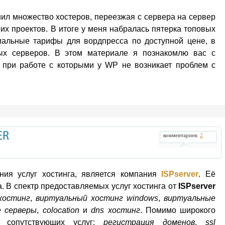
нил множество хостеров, переезжая с сервера на сервер
х проектов. В итоге у меня набралась пятерка топовых
иальные тарифы для вордпресса по доступной цене, в
ых серверов. В этом материале я познакомлю вас с
при работе с которыми у WP не возникает проблем с
ER
комментариев:
2
ия услуг хостинга, является компания
ISPserver
. Её
. В спектр предоставляемых услуг хостинга от
ISPserver
хостинг
,
виртуальный хостинг windows
,
виртуальные
 серверы
,
colocation
и
dns хостинг
. Помимо широкого
д сопутствующих услуг:
регистрация доменов
,
ssl