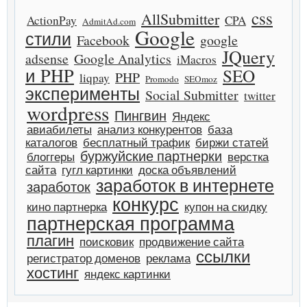
css
AllSubmitter
ActionPay
CPA
AdmitAd.com
Google
стили
Facebook
google
JQuery
adsense
Google Analytics
iMacros
и PHP
SEO
PHP
liqpay
Promodo
SEOmoz
эксперименты
Social Submitter
twitter
wordpress
Пингвин
Яндекс
авиабилеты
анализ конкурентов
база
каталогов
бесплатный трафик
биржи статей
буржуйские партнерки
блоггеры
верстка
сайта
гугл картинки
доска объявлений
заработок в интернете
заработок
конкурс
кино партнерка
купон на скидку
партнерская программа
плагин
поисковик
продвижение сайта
ссылки
регистратор доменов
реклама
хостинг
яндекс картинки