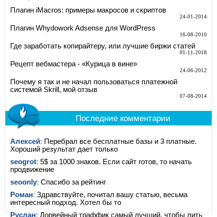
Плагин iMacros: примеры макросов и скриптов
24-01-2014
Плагин Whydowork Adsense для WordPress
16-08-2010
Где заработать копирайтеру, или лучшие биржи статей
01-11-2018
Рецепт вебмастера - «Курица в вине»
24-06-2012
Почему я так и не начал пользоваться платежной
системой Skrill, мой отзыв
07-08-2014
Последние комментарии
Алексей
:
Перебрал все бесплатные базы и 3 платные.
Хороший результат дает только
seogrot
:
5$ за 1000 знаков. Если сайт готов, то начать
продвижение
seoonly
:
Спасибо за рейтинг
Роман
:
Здравствуйте, почитал вашу статью, весьма
интересный подход. Хотел бы то
Руслан
:
Дорвейный траффик самый лучший, чтобы лить