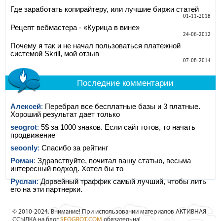
Где заработать копирайтеру, или лучшие биржи статей
01-11-2018
Рецепт вебмастера - «Курица в вине»
24-06-2012
Почему я так и не начал пользоваться платежной
системой Skrill, мой отзыв
07-08-2014
Последние комментарии
Алексей
:
Перебрал все бесплатные базы и 3 платные.
Хороший результат дает только
seogrot
:
5$ за 1000 знаков. Если сайт готов, то начать
продвижение
seoonly
:
Спасибо за рейтинг
Роман
:
Здравствуйте, почитал вашу статью, весьма
интересный подход. Хотел бы то
Руслан
:
Дорвейный траффик самый лучший, чтобы лить
его на эти партнерки.
© 2010-2024. Внимание! При использовании материалов АКТИВНАЯ
ССЫЛКА на блог
SEOGROT.COM
обязательна!