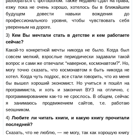
разобраться с фотошопом. Также недавно сдал на права,
езжу пока не очень хорошо, хотелось бы в ближайшем
будущем довести навыки вождения до
профессионального уровня, чтобы чувствовать себя
уверенным на дороге.
3)
Кем Вы мечтали стать в детстве и кем работаете
сейчас?
Какой-то конкретной мечты никогда не было. Когда был
совсем мелкий, взрослые периодически задавали такой
вопрос и сами же отвечали: “наверное, космонавтом?”. Но,
могу точно сказать, что космонавтом я быть никогда не
хотел. Когда чуть подрос, все стали говорить, что из меня
бы вышел хороший экономист. Но учиться я пошёл на
программиста, и хоть и закончил ВУЗ на отлично, с
программированием как-то не срослось. В общем, сейчас
я занимаюсь продвижением сайтов, т.е. работаю
seoшником.
4)
Любите ли читать книги, и какую книгу прочитали
последней?
Сказать, что не люблю, — не могу, так как хорошую книгу