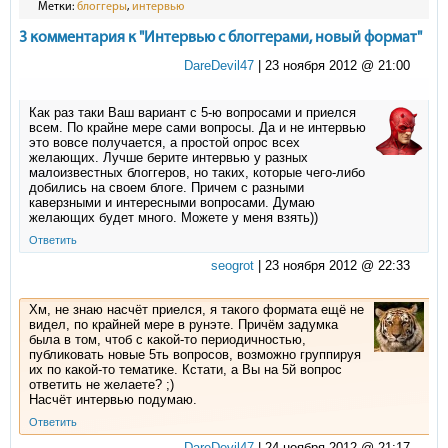
Метки:
блоггеры
,
интервью
3 комментария к "Интервью с блоггерами, новый формат"
DareDevil47
|
23 ноября 2012 @ 21:00
Как раз таки Ваш вариант с 5-ю вопросами и приелся
всем. По крайне мере сами вопросы. Да и не интервью
это вовсе получается, а простой опрос всех
желающих. Лучше берите интервью у разных
малоизвестных блоггеров, но таких, которые чего-либо
добились на своем блоге. Причем с разными
каверзными и интересными вопросами. Думаю
желающих будет много. Можете у меня взять))
Ответить
seogrot
|
23 ноября 2012 @ 22:33
Хм, не знаю насчёт приелся, я такого формата ещё не
видел, по крайней мере в рунэте. Причём задумка
была в том, чтоб с какой-то периодичностью,
публиковать новые 5ть вопросов, возможно группируя
их по какой-то тематике. Кстати, а Вы на 5й вопрос
ответить не желаете? ;)
Насчёт интервью подумаю.
Ответить
DareDevil47
|
24 ноября 2012 @ 21:17