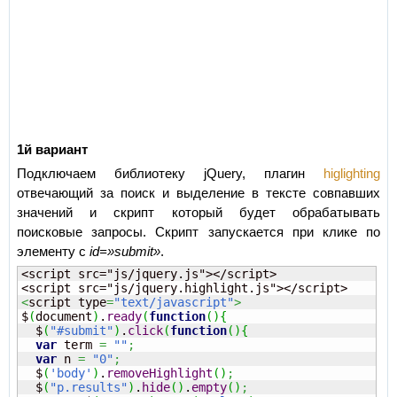
1й вариант
Подключаем библиотеку jQuery, плагин
higlighting
отвечающий за поиск и выделение в тексте совпавших
значений и скрипт который будет обрабатывать
поисковые запросы. Скрипт запускается при клике по
элементу с
id=»submit»
.
<script src="js/jquery.js"></script>

<
script type
=
"text/javascript"
>
$
(
document
)
.
ready
(
function
(
)
{
  $
(
"#submit"
)
.
click
(
function
(
)
{
var
 term 
=
""
;
var
 n 
=
"0"
;
  $
(
'body'
)
.
removeHighlight
(
)
;
  $
(
"p.results"
)
.
hide
(
)
.
empty
(
)
;