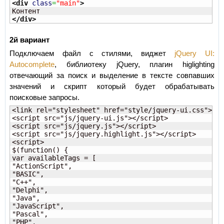
<div
class
=
"main"
>
</div
>
2й вариант
Подключаем файл с стилями, виджет
jQuery UI:
Autocomplete
, библиотеку jQuery, плагин higlighting
отвечающий за поиск и выделение в тексте совпавших
значений и скрипт который будет обрабатывать
поисковые запросы.
<link rel="stylesheet" href="style/jquery-ui.css">

<script src="js/jquery-ui.js"></script>

<script src="js/jquery.js"></script>

<script src="js/jquery.highlight.js"></script>

<script>

$(function() {

var availableTags = [

"ActionScript",

"BASIC",

"C++",

"Delphi",

"Java",

"JavaScript",

"Pascal",

"PHP",
