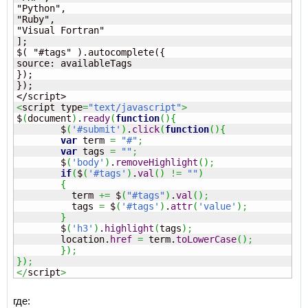
"Python",

"Ruby",

"Visual Fortran"

];

$( "#tags" ).autocomplete({

source: availableTags

});

});

<
script type
=
"text/javascript"
>
$
(
document
)
.
ready
(
function
(
)
{
	$
(
'#submit'
)
.
click
(
function
(
)
{
var
 term 
=
"#"
;
var
 tags 
=
""
;
	$
(
'body'
)
.
removeHighlight
(
)
;
if
(
$
(
'#tags'
)
.
val
(
)
!=
""
)
{
	  term 
+=
 $
(
"#tags"
)
.
val
(
)
;
	  tags 
=
 $
(
'#tags'
)
.
attr
(
'value'
)
;
}
	$
(
'h3'
)
.
highlight
(
tags
)
;
	location.
href
=
 term.
toLowerCase
(
)
;
}
)
;
}
)
;
</
script
>
где: