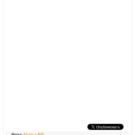
Метки:
JQuery и PHP