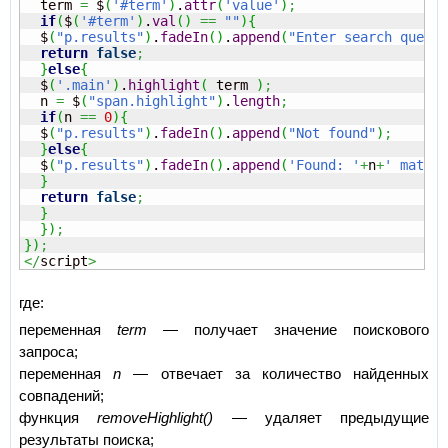
  term 
=
 $
(
'#term'
)
.
attr
(
'value'
)
;
if
(
$
(
'#term'
)
.
val
(
)
==
""
)
{
  $
(
"p.results"
)
.
fadeIn
(
)
.
append
(
"Enter search query 
return
false
;
}
else
{
  $
(
'.main'
)
.
highlight
(
 term 
)
;
  n 
=
 $
(
"span.highlight"
)
.
length
;
if
(
n 
==
0
)
{
  $
(
"p.results"
)
.
fadeIn
(
)
.
append
(
"Not found"
)
;
}
else
{
  $
(
"p.results"
)
.
fadeIn
(
)
.
append
(
'Found: '
+
n
+
' matche
}
return
false
;
}
}
)
;
}
)
;
</
script
>
где:
переменная
term
— получает значение поискового
запроса;
переменная
n
— отвечает за количество найденных
совпадений;
функция
removeHighlight()
— удаляет предыдущие
результаты поиска;