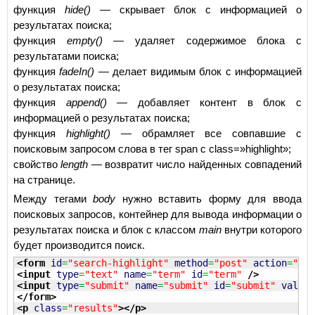
функция
hide()
— скрывает блок с информацией о
результатах поиска;
функция
empty()
— удаляет содержимое блока с
результатами поиска;
функция
fadeIn()
— делает видимым блок с информацией
о результатах поиска;
функция
append()
— добавляет контент в блок с
информацией о результатах поиска;
функция
highlight()
— обрамляет все совпавшие с
поисковым запросом слова в тег span с class=»highlight»;
свойство
length
— возвратит число найденных совпадений
на странице.
Между тегами
body
нужно вставить форму для ввода
поисковых запросов, контейнер для вывода информации о
результатах поиска и блок с классом
main
внутри которого
будет производится поиск.
<form
id
=
"search-highlight"
method
=
"post"
action
=
"#"
>
<input
type
=
"text"
name
=
"term"
id
=
"term"
/>
<input
type
=
"submit"
name
=
"submit"
id
=
"submit"
value
=
</form
>
<p
class
=
"results"
>
</p
>